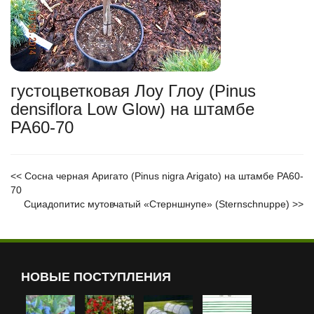
густоцветковая Лоу Глоу (Pinus
densiflora Low Glow) на штамбе
РА60-70
<<
Сосна черная Аригато (Pinus nigra Arigato) на штамбе РА60-
70
Сциадопитис мутовчатый «Стерншнупе» (Sternschnuppe)
>>
НОВЫЕ ПОСТУПЛЕНИЯ