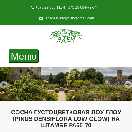
+375 29 666 111 4 +375 29 694-72-74
edem.svetlogorsk@gmail.com
Toggle
Меню
navigation
СОСНА ГУСТОЦВЕТКОВАЯ ЛОУ ГЛОУ
(PINUS DENSIFLORA LOW GLOW) НА
ШТАМБЕ РА60-70